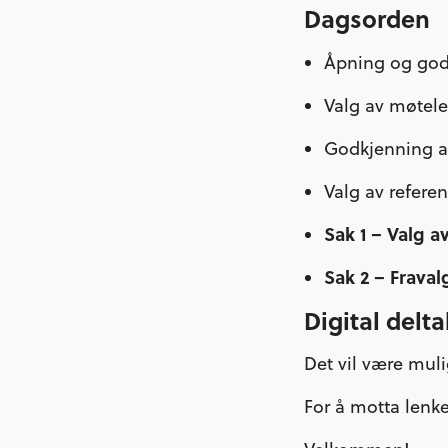
Dagsorden
Åpning og go
Valg av møtel
Godkjenning a
Valg av referen
Sak 1 – Valg a
Sak 2 – Fraval
Digital delt
Det vil være muli
For å motta lenke