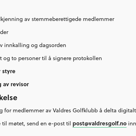
dkjenning av stemmeberettigede medlemmer
eder
v innkalling og dagsorden
t og to personer til å signere protokollen
v styre
g av revisor
akelse
g for medlemmer av Valdres Golfklubb å delta digitalt
post@valdresgolf.no
 til møtet, send en e-post til
in